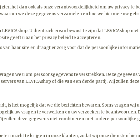
 Wij zien het dan ook als onze verantwoordelijkheid om uw privacy t
 waarom we deze gegevens verzamelen en hoe we hiermee uw gebruik
n LEVICAshop. U dient zich ervan bewust te zijn dat LEVICAshop niet
ite geeft u aan het privacy beleid te accepteren.
 van haar site en draagt er zorg voor dat de persoonlijke informatie
 vragen we u om persoonsgegevens te verstrekken. Deze gegevens w
ervers van LEVICAshop of die van een derde partij. Wij zullen dez
dt, is het mogelijk dat we die berichten bewaren. Soms vragen wij 
t mogelijk uw vragen te verwerken en uw verzoeken te beantwoorden
 Wij zullen deze gegevens niet combineren met andere persoonlijke 
ter inzicht te krijgen in onze klanten, zodat wij onze diensten hi