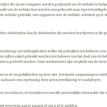
andjes die op uw computer worden geplaatst) om de website te helpe
uik van de website kan worden overgebracht naar eigen beveiligde 
de website gebruikt, om rapporten over de website-activiteit op te 
dere doeleinden dan de doeleinden die worden beschreven in dit pr
ondering van webapplicaties welke wij gebruiken ten behoeve van o
zullen enkel gebruikt worden ten behoeve van het doel van de betre
 intern gedeeld worden. Onze werknemers zijn verplicht om de vertr
an en de mogelijkheden op deze site. Eventuele aanpassingen en/of
m raadzaam om regelmatig deze privacyverklaring te raadplegen.
ien, veranderen, of verwijderen van alle persoonlijke informatie die
uw gegevens aan te passen of om u af te melden.