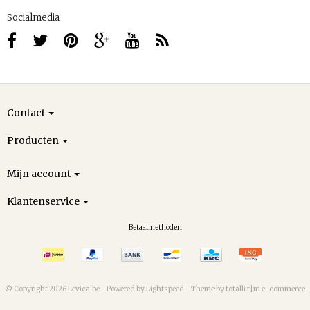
Socialmedia
Contact
Producten
Mijn account
Klantenservice
Betaalmethoden
© Copyright 2026 Levica.be -
Powered by
Lightspeed
-
Theme by totalli t|m e-commerce