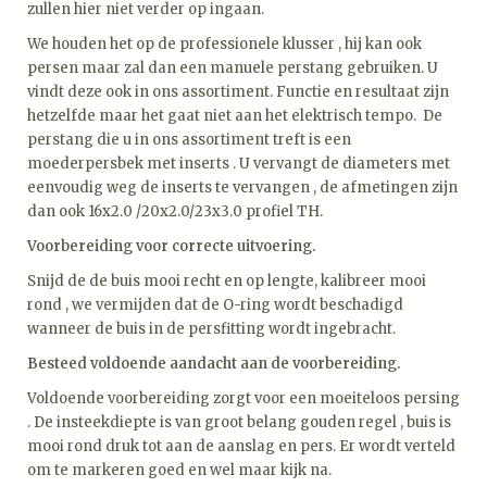
zullen hier niet verder op ingaan.
We houden het op de professionele klusser , hij kan ook
persen maar zal dan een manuele perstang gebruiken. U
vindt deze ook in ons assortiment. Functie en resultaat zijn
hetzelfde maar het gaat niet aan het elektrisch tempo. De
perstang die u in ons assortiment treft is een
moederpersbek met inserts . U vervangt de diameters met
eenvoudig weg de inserts te vervangen , de afmetingen zijn
dan ook 16x2.0 /20x2.0/23x3.0 profiel TH.
Voorbereiding voor correcte uitvoering.
Snijd de de buis mooi recht en op lengte, kalibreer mooi
rond , we vermijden dat de O-ring wordt beschadigd
wanneer de buis in de persfitting wordt ingebracht.
Besteed voldoende aandacht aan de voorbereiding.
Voldoende voorbereiding zorgt voor een moeiteloos persing
. De insteekdiepte is van groot belang gouden regel , buis is
mooi rond druk tot aan de aanslag en pers. Er wordt verteld
om te markeren goed en wel maar kijk na.