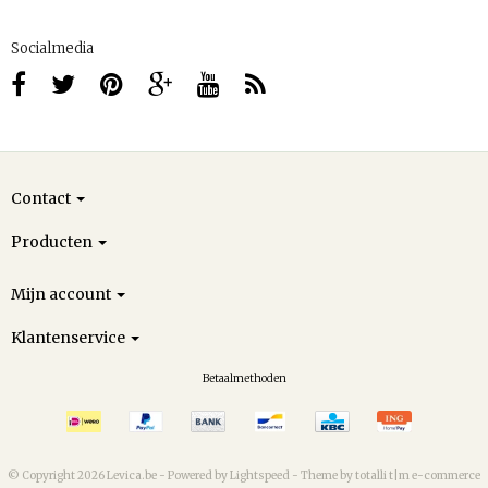
Socialmedia
Contact
Producten
Mijn account
Klantenservice
Betaalmethoden
© Copyright 2026 Levica.be -
Powered by
Lightspeed
-
Theme by totalli t|m e-commerce