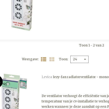
Toon 1 - 2 van 2
Weergave
Toon
24
Levica
Iezy-fan radiatorventilator - mono
E
De ventilator verhoogt de efficiëntie van
temperatuur van je cv-installatie te verh
werken wanneer je deze aansluit op een P