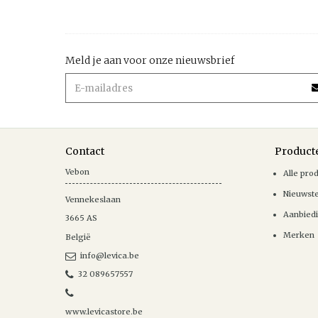
Meld je aan voor onze nieuwsbrief
Contact
Product
Vebon
Alle pro
Nieuwst
Vennekeslaan
Aanbied
3665
AS
Merken
België
info@levica.be
32 089657557
www.levicastore.be