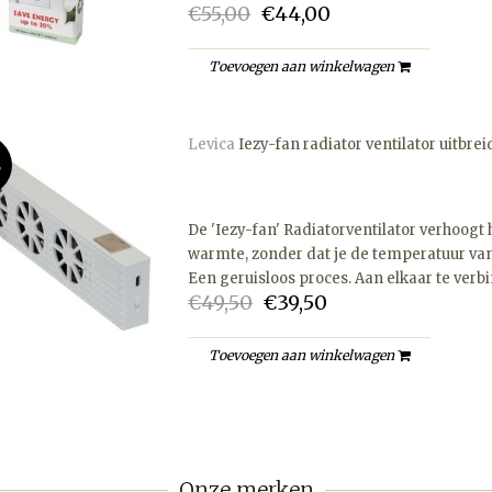
€55,00
€44,00
Toevoegen aan winkelwagen
Levica
Iezy-fan radiator ventilator uitbre
E
De 'Iezy-fan' Radiatorventilator verhoogt
warmte, zonder dat je de temperatuur van 
Een geruisloos proces. Aan elkaar te verb
€49,50
€39,50
Toevoegen aan winkelwagen
Onze merken